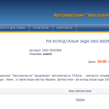
Автомагазин "Автозап
АТА И ДОСТАВКА
ПОЛЕЗНОЕ
КОНТАКТЫ
Р/К КОЛОД ГАЛЬМ ЗАДН 3302-35029
Артикул: 3302-3502900
Упаковка:
компл
54.00
Цена:
г
магазин "Автозапчасти" предлагает автозапчасти ГАЗель - запчасти гальм
дах:
Киев
, а також інших містах України. Запчастини - р/к колод гальм задн 33
Інші запчастини:
Назад