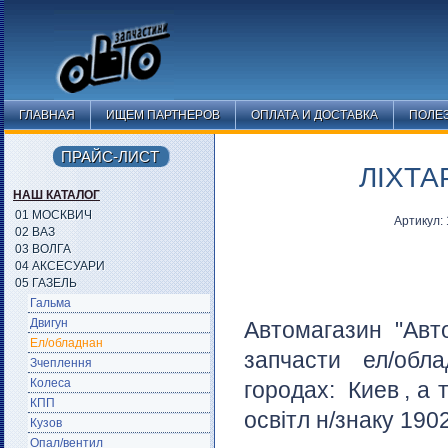
ГЛАВНАЯ
ИЩЕМ ПАРТНЕРОВ
ОПЛАТА И ДОСТАВКА
ПОЛЕ
ПРАЙС-ЛИСТ
ЛІХТА
НАШ КАТАЛОГ
01 МОСКВИЧ
Артикул:
02 ВАЗ
03 ВОЛГА
04 АКСЕСУАРИ
05 ГАЗЕЛЬ
Гальма
Двигун
Автомагазин "Авт
Ел/обладнан
запчасти ел/обл
Зчеплення
Колеса
городах:
Киев
, а 
КПП
освітл н/знаку 190
Кузов
Опал/вентил