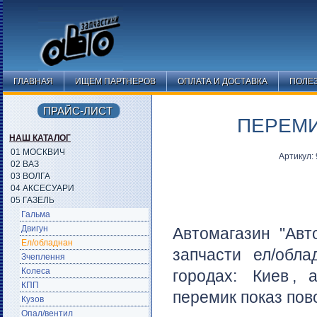
ГЛАВНАЯ
ИЩЕМ ПАРТНЕРОВ
ОПЛАТА И ДОСТАВКА
ПОЛЕ
ПРАЙС-ЛИСТ
ПЕРЕМИ
НАШ КАТАЛОГ
01 МОСКВИЧ
Артикул:
02 ВАЗ
03 ВОЛГА
04 АКСЕСУАРИ
05 ГАЗЕЛЬ
Гальма
Двигун
Автомагазин "Авт
Ел/обладнан
запчасти ел/обл
Зчеплення
Колеса
городах:
Киев
, 
КПП
перемик показ пово
Кузов
Опал/вентил