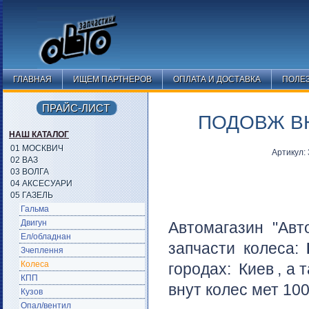
ГЛАВНАЯ
ИЩЕМ ПАРТНЕРОВ
ОПЛАТА И ДОСТАВКА
ПОЛЕ
ПРАЙС-ЛИСТ
ПОДОВЖ ВН
НАШ КАТАЛОГ
01 МОСКВИЧ
Артикул:
02 ВАЗ
03 ВОЛГА
04 АКСЕСУАРИ
05 ГАЗЕЛЬ
Гальма
Двигун
Автомагазин "Авт
Ел/обладнан
запчасти колеса:
Зчеплення
Колеса
городах:
Киев
, а 
КПП
внут колес мет 100
Кузов
Опал/вентил