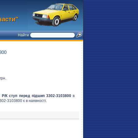
части"
Найти
800
грн.
:
Р/К ступ перед підшип 3302-3103800
в
3302-3103800 є в наявності.