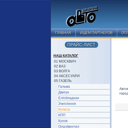
ГЛАВНАЯ
ИЩЕМ ПАРТНЕРОВ
ОПЛ
ПРАЙС-ЛИСТ
НАШ КАТАЛОГ
01 МОСКВИЧ
02 ВАЗ
03 ВОЛГА
04 АКСЕСУАРИ
05 ГАЗЕЛЬ
Гальма
Авто
Двигун
горо
Ел/обладнан
Зчеплення
Колеса
КПП
Кузов
Опал/вентил