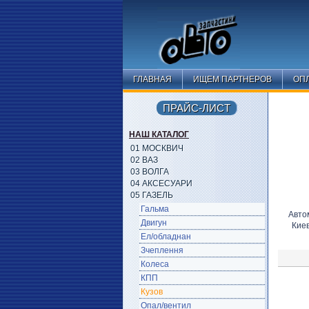
ГЛАВНАЯ
ИЩЕМ ПАРТНЕРОВ
ОПЛ
ПРАЙС-ЛИСТ
НАШ КАТАЛОГ
01 МОСКВИЧ
02 ВАЗ
03 ВОЛГА
04 АКСЕСУАРИ
05 ГАЗЕЛЬ
Гальма
Авто
Двигун
Кие
Ел/обладнан
Зчеплення
Колеса
КПП
Кузов
Опал/вентил