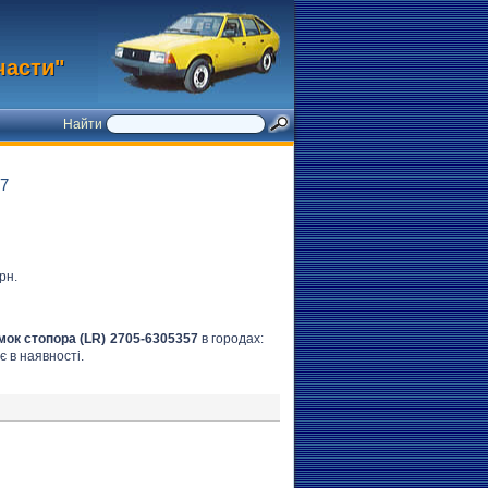
части"
Найти
7
рн.
мок стопора (LR) 2705-6305357
в городах:
є в наявності.