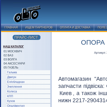
ГЛАВНАЯ
ИЩЕМ ПАРТНЕРОВ
ОПЛАТА И ДОСТАВКА
ПОЛЕ
ПРАЙС-ЛИСТ
ОПОРА 
НАШ КАТАЛОГ
01 МОСКВИЧ
Артикул:
02 ВАЗ
03 ВОЛГА
04 АКСЕСУАРИ
05 ГАЗЕЛЬ
Гальма
Двигун
Автомагазин "Авт
Ел/обладнан
запчасти підвіска:
Зчеплення
Колеса
Киев
, а також ін
КПП
нижн 2217-2904314
Кузов
Опал/вентил