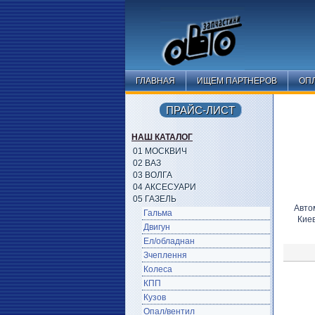
ГЛАВНАЯ
ИЩЕМ ПАРТНЕРОВ
ОПЛ
ПРАЙС-ЛИСТ
НАШ КАТАЛОГ
01 МОСКВИЧ
02 ВАЗ
03 ВОЛГА
04 АКСЕСУАРИ
05 ГАЗЕЛЬ
Авто
Гальма
Кие
Двигун
Ел/обладнан
Зчеплення
Колеса
КПП
Кузов
Опал/вентил