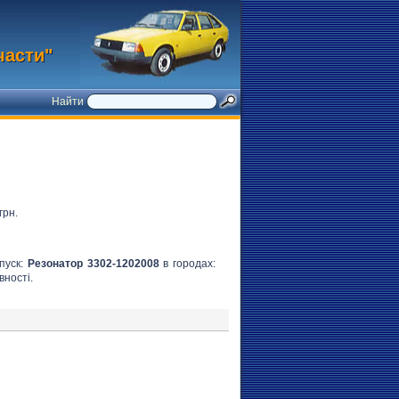
части"
Найти
грн.
пуск:
Резонатор 3302-1202008
в городах:
вності.