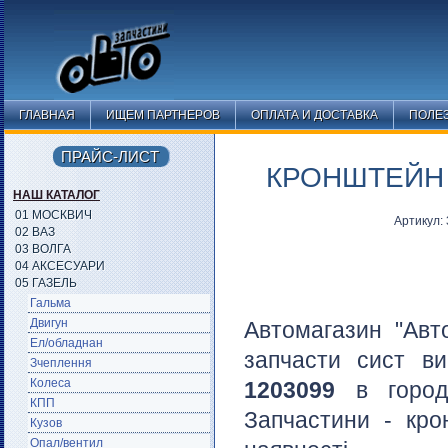
ГЛАВНАЯ
ИЩЕМ ПАРТНЕРОВ
ОПЛАТА И ДОСТАВКА
ПОЛЕ
ПРАЙС-ЛИСТ
КРОНШТЕЙН 
НАШ КАТАЛОГ
01 МОСКВИЧ
Артикул:
02 ВАЗ
03 ВОЛГА
04 АКСЕСУАРИ
05 ГАЗЕЛЬ
Гальма
Двигун
Автомагазин "Авт
Ел/обладнан
запчасти сист в
Зчеплення
Колеса
1203099
в горо
КПП
Запчастини - кро
Кузов
Опал/вентил