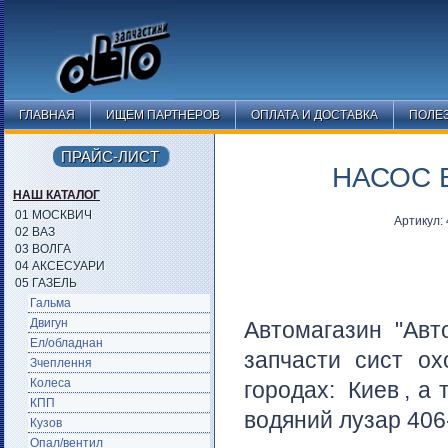
ГЛАВНАЯ
ИЩЕМ ПАРТНЕРОВ
ОПЛАТА И ДОСТАВКА
ПОЛЕ
ПРАЙС-ЛИСТ
НАСОС 
НАШ КАТАЛОГ
01 МОСКВИЧ
Артикул:
02 ВАЗ
03 ВОЛГА
04 АКСЕСУАРИ
05 ГАЗЕЛЬ
Гальма
Двигун
Автомагазин "Авт
Ел/обладнан
запчасти сист о
Зчеплення
Колеса
городах:
Киев
, а
КПП
водяний лузар 406-
Кузов
Опал/вентил