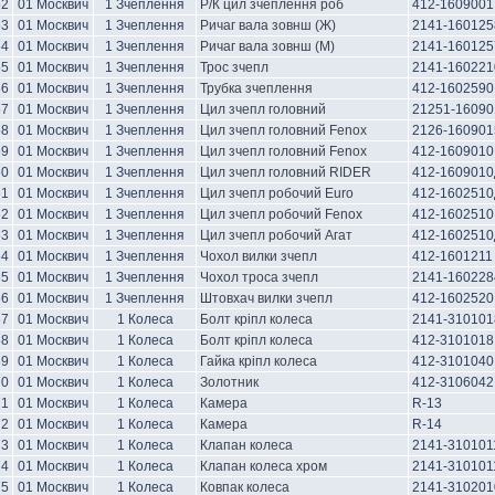
52
01 Москвич
1 Зчеплення
Р/К цил зчеплення роб
412-1609001
53
01 Москвич
1 Зчеплення
Ричаг вала зовнш (Ж)
2141-160125
54
01 Москвич
1 Зчеплення
Ричаг вала зовнш (М)
2141-160125
55
01 Москвич
1 Зчеплення
Трос зчепл
2141-160221
56
01 Москвич
1 Зчеплення
Трубка зчеплення
412-1602590
57
01 Москвич
1 Зчеплення
Цил зчепл головний
21251-16090
58
01 Москвич
1 Зчеплення
Цил зчепл головний Fenox
2126-160901
59
01 Москвич
1 Зчеплення
Цил зчепл головний Fenox
412-1609010
60
01 Москвич
1 Зчеплення
Цил зчепл головний RIDER
412-1609010
61
01 Москвич
1 Зчеплення
Цил зчепл робочий Euro
412-1602510
62
01 Москвич
1 Зчеплення
Цил зчепл робочий Fenox
412-1602510
63
01 Москвич
1 Зчеплення
Цил зчепл робочий Агат
412-1602510
64
01 Москвич
1 Зчеплення
Чохол вилки зчепл
412-1601211
65
01 Москвич
1 Зчеплення
Чохол троса зчепл
2141-160228
66
01 Москвич
1 Зчеплення
Штовхач вилки зчепл
412-1602520
67
01 Москвич
1 Колеса
Болт кріпл колеса
2141-310101
68
01 Москвич
1 Колеса
Болт кріпл колеса
412-3101018
69
01 Москвич
1 Колеса
Гайка кріпл колеса
412-3101040
70
01 Москвич
1 Колеса
Золотник
412-3106042
71
01 Москвич
1 Колеса
Камера
R-13
72
01 Москвич
1 Колеса
Камера
R-14
73
01 Москвич
1 Колеса
Клапан колеса
2141-310101
74
01 Москвич
1 Колеса
Клапан колеса хром
2141-310101
75
01 Москвич
1 Колеса
Ковпак колеса
2141-310201