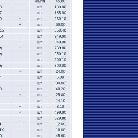
компл
45.00
8
+
шт
180.00
7
шт
165.00
0
+
шт
230.10
+
шт
60.00
15
шт
653.40
5f
шт
949.80
+
шт
840.00
д
+
шт
739.80
д
шт
350.10
шт
500.10
д
шт
300.00
+
шт
24.00
4
шт
6.00
шт
30.00
8
+
шт
40.20
+
шт
25.00
шт
14.10
+
шт
8.10
+
шт
499.80
+
шт
529.80
1
+
шт
12.00
1Х
+
шт
18.00
0
шт
45.90