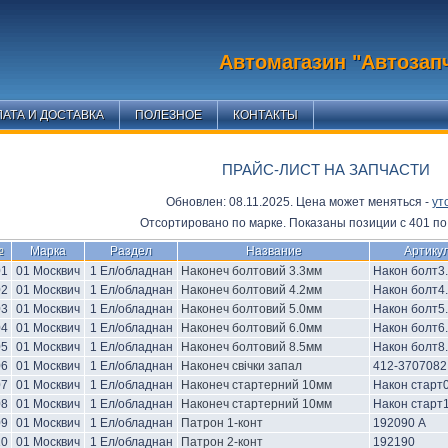
Автомагазин "Автозап
АТА И ДОСТАВКА
ПОЛЕЗНОЕ
КОНТАКТЫ
ПРАЙС-ЛИСТ НА ЗАПЧАСТИ
Обновлен: 08.11.2025. Цена может меняться -
ут
Отсортировано по марке. Показаны позиции с 401 по 
№
Марка
Раздел
Название
Артику
01
01 Москвич
1 Ел/обладнан
Наконеч болтовий 3.3мм
Након болт3
02
01 Москвич
1 Ел/обладнан
Наконеч болтовий 4.2мм
Након болт4
03
01 Москвич
1 Ел/обладнан
Наконеч болтовий 5.0мм
Након болт5
04
01 Москвич
1 Ел/обладнан
Наконеч болтовий 6.0мм
Након болт6
05
01 Москвич
1 Ел/обладнан
Наконеч болтовий 8.5мм
Након болт8
06
01 Москвич
1 Ел/обладнан
Наконеч свічки запал
412-3707082
07
01 Москвич
1 Ел/обладнан
Наконеч стартерний 10мм
Након старт
08
01 Москвич
1 Ел/обладнан
Наконеч стартерний 10мм
Након старт
09
01 Москвич
1 Ел/обладнан
Патрон 1-конт
192090 А
10
01 Москвич
1 Ел/обладнан
Патрон 2-конт
192190