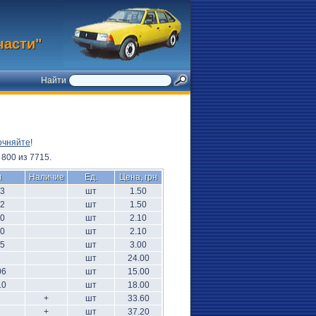
части"
Найти
очняйте
!
800 из 7715.
л
Наличие
Ед.
Цена, грн
.3
шт
1.50
.2
шт
1.50
.0
шт
2.10
.0
шт
2.10
.5
шт
3.00
шт
24.00
06
шт
15.00
10
шт
18.00
+
шт
33.60
+
шт
37.20