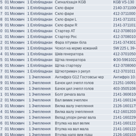
05
01 Москвич
1 Ел/обладнан
Сигналізація KGB
KGB VS-130
06
01 Москвич
1 Ел/обладнан
Скло фари
2140-371100
07
01 Москвич
1 Ел/обладнан
Скло фари
412-3711000
08
01 Москвич
1 Ел/обладнан
Скло фари L
2141-371101
09
01 Москвич
1 Ел/обладнан
Скло фари R
2141-371101
10
01 Москвич
1 Ел/обладнан
Стартер AT
412-3708010
11
01 Москвич
1 Ел/обладнан
Стартер Рос
412-3708010
12
01 Москвич
1 Ел/обладнан
Фара п/туман біла
2141-374301
13
01 Москвич
1 Ел/обладнан
Чохол на кермо кожаний
SW 225 L 39
14
01 Москвич
1 Ел/обладнан
Шків генератора
412-3701050
15
01 Москвич
1 Ел/обладнан
Щітка генератора
ФЭ3-596102
16
01 Москвич
1 Ел/обладнан
Щітка стартеру
412-3708060
17
01 Москвич
1 Ел/обладнан
Щіткотримач з регул
412-3701011
18
01 Москвич
1 Зчеплення
Антифріз G12 Гостовськ чер
Антифріз 10.
19
01 Москвич
1 Зчеплення
Бачок цил зчепл голов
21251-16091
20
01 Москвич
1 Зчеплення
Бачок цил зчепл голов
403-3505108
21
01 Москвич
1 Зчеплення
Болт ричага вала
2141-360610
22
01 Москвич
1 Зчеплення
Вал вимик зчеплен
2141-160124
23
01 Москвич
1 Зчеплення
Вилка валу зчеплення
2126-160117
24
01 Москвич
1 Зчеплення
Вилка валу зчеплення
412-1601203
25
01 Москвич
1 Зчеплення
Вклад упорн ричаг вала
2141-160229
26
01 Москвич
1 Зчеплення
Втулка на вал велик
2141-160122
27
01 Москвич
1 Зчеплення
Втулка на вал мала
2141-160122
28
01 Москвич
1 Зчеплення
Втулка напр виж підш
2126-160103