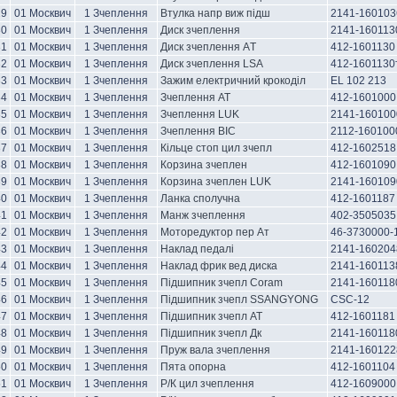
29
01 Москвич
1 Зчеплення
Втулка напр виж підш
2141-160103
30
01 Москвич
1 Зчеплення
Диск зчеплення
2141-160113
31
01 Москвич
1 Зчеплення
Диск зчеплення AТ
412-1601130
32
01 Москвич
1 Зчеплення
Диск зчеплення LSA
412-1601130
33
01 Москвич
1 Зчеплення
Зажим електричний крокоділ
EL 102 213
34
01 Москвич
1 Зчеплення
Зчеплення AT
412-1601000
35
01 Москвич
1 Зчеплення
Зчеплення LUK
2141-160100
36
01 Москвич
1 Зчеплення
Зчеплення ВІС
2112-160100
37
01 Москвич
1 Зчеплення
Кільце стоп цил зчепл
412-1602518
38
01 Москвич
1 Зчеплення
Корзина зчеплен
412-1601090
39
01 Москвич
1 Зчеплення
Корзина зчеплен LUK
2141-160109
40
01 Москвич
1 Зчеплення
Ланка сполучна
412-1601187
41
01 Москвич
1 Зчеплення
Манж зчеплення
402-3505035
42
01 Москвич
1 Зчеплення
Моторедуктор пер Ат
46-3730000-
43
01 Москвич
1 Зчеплення
Наклад педалі
2141-160204
44
01 Москвич
1 Зчеплення
Наклад фрик вед диска
2141-160113
45
01 Москвич
1 Зчеплення
Підшипник зчепл Coram
2141-160118
46
01 Москвич
1 Зчеплення
Підшипник зчепл SSANGYONG
CSC-12
47
01 Москвич
1 Зчеплення
Підшипник зчепл АТ
412-1601181
48
01 Москвич
1 Зчеплення
Підшипник зчепл Дк
2141-160118
49
01 Москвич
1 Зчеплення
Пруж вала зчеплення
2141-160122
50
01 Москвич
1 Зчеплення
Пята опорна
412-1601104
51
01 Москвич
1 Зчеплення
Р/К цил зчеплення
412-1609000