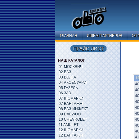
ГЛАВНАЯ
ИЩЕМ ПАРТНЕРОВ
ОПЛ
ПРАЙС-ЛИСТ
НАШ КАТАЛОГ
01 МОСКВИЧ
02 ВАЗ
03 ВОЛГА
04 АКСЕСУАРИ
4
05 ГАЗЕЛЬ
4
06 ЗАЗ
4
07 ІНОМАРКИ
4
07 ВАНТАЖНІ
4
08 ВАЗ-ИНЖЕКТ
4
09 DAEWOO
10 CHEVROLET
4
11 AMULET
4
12 ІНОМАРКИ
4
12 ВАНТАЖНІ
4