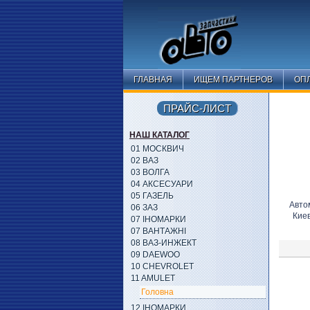
ГЛАВНАЯ
ИЩЕМ ПАРТНЕРОВ
ОПЛ
ПРАЙС-ЛИСТ
НАШ КАТАЛОГ
01 МОСКВИЧ
02 ВАЗ
03 ВОЛГА
04 АКСЕСУАРИ
05 ГАЗЕЛЬ
Авто
06 ЗАЗ
Кие
07 ІНОМАРКИ
07 ВАНТАЖНІ
08 ВАЗ-ИНЖЕКТ
09 DAEWOO
10 CHEVROLET
11 AMULET
Головна
12 ІНОМАРКИ