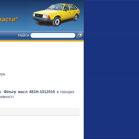
части"
Найти
грн.
а:
Фільтр масл 481H-1012010
в городах:
аявності.