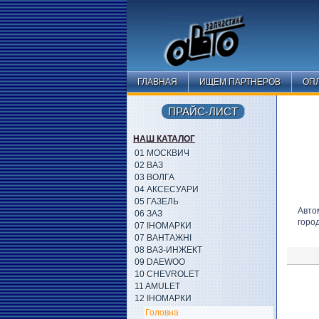
ГЛАВНАЯ
ИЩЕМ ПАРТНЕРОВ
ОПЛ
ПРАЙС-ЛИСТ
НАШ КАТАЛОГ
01 МОСКВИЧ
02 ВАЗ
03 ВОЛГА
04 АКСЕСУАРИ
05 ГАЗЕЛЬ
Авто
06 ЗАЗ
горо
07 ІНОМАРКИ
07 ВАНТАЖНІ
08 ВАЗ-ИНЖЕКТ
09 DAEWOO
10 CHEVROLET
11 AMULET
12 ІНОМАРКИ
Головна