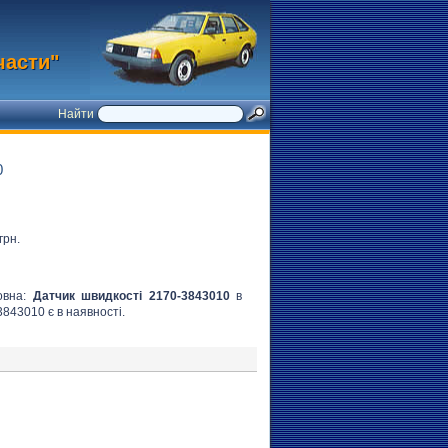
части"
Найти
0
грн.
ловна:
Датчик швидкості 2170-3843010
в
3843010 є в наявності.