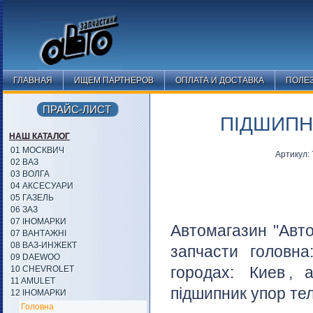
ГЛАВНАЯ
ИЩЕМ ПАРТНЕРОВ
ОПЛАТА И ДОСТАВКА
ПОЛЕ
ПРАЙС-ЛИСТ
ПІДШИПН
НАШ КАТАЛОГ
01 МОСКВИЧ
Артикул:
02 ВАЗ
03 ВОЛГА
04 АКСЕСУАРИ
05 ГАЗЕЛЬ
06 ЗАЗ
07 ІНОМАРКИ
Автомагазин "Авто
07 ВАНТАЖНІ
08 ВАЗ-ИНЖЕКТ
запчасти головн
09 DAEWOO
городах:
Киев
, 
10 CHEVROLET
11 AMULET
підшипник упор тел
12 ІНОМАРКИ
Головна