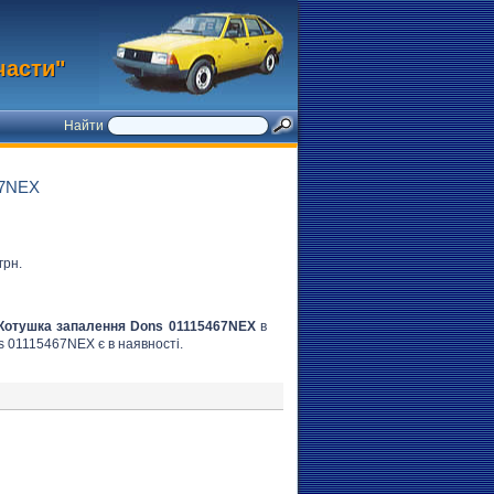
части"
Найти
7NEX
грн.
Котушка запалення Dons 01115467NEX
в
ns 01115467NEX є в наявності.