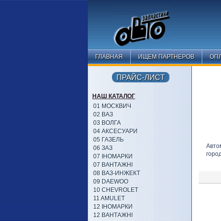
ГЛАВНАЯ
ИЩЕМ ПАРТНЕРОВ
ОПЛ
ПРАЙС-ЛИСТ
НАШ КАТАЛОГ
01 МОСКВИЧ
02 ВАЗ
03 ВОЛГА
04 АКСЕСУАРИ
05 ГАЗЕЛЬ
Авто
06 ЗАЗ
горо
07 ІНОМАРКИ
07 ВАНТАЖНІ
08 ВАЗ-ИНЖЕКТ
09 DAEWOO
10 CHEVROLET
11 AMULET
12 ІНОМАРКИ
12 ВАНТАЖНІ