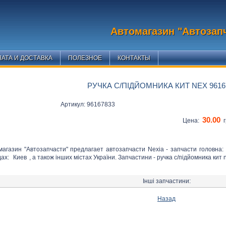
Автомагазин "Автозап
АТА И ДОСТАВКА
ПОЛЕЗНОЕ
КОНТАКТЫ
РУЧКА С/ПІДЙОМНИКА КИТ NEX 9616
Артикул: 96167833
30.00
Цена:
г
магазин "Автозапчасти" предлагает автозапчасти Nexia - запчасти головна:
дах:
Киев
, а також інших містах України. Запчастини - ручка с/підйомника кит 
Інші запчастини:
Назад