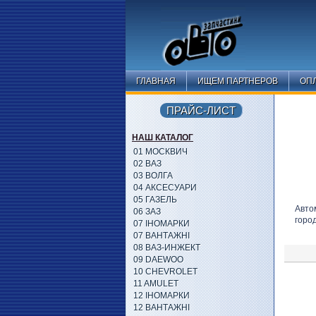
ГЛАВНАЯ
ИЩЕМ ПАРТНЕРОВ
ОПЛ
ПРАЙС-ЛИСТ
НАШ КАТАЛОГ
01 МОСКВИЧ
02 ВАЗ
03 ВОЛГА
04 АКСЕСУАРИ
05 ГАЗЕЛЬ
Авто
06 ЗАЗ
горо
07 ІНОМАРКИ
07 ВАНТАЖНІ
08 ВАЗ-ИНЖЕКТ
09 DAEWOO
10 CHEVROLET
11 AMULET
12 ІНОМАРКИ
12 ВАНТАЖНІ