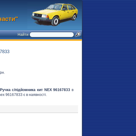
части"
Найти
7833
рн.
Ручка с/підйомника кит NEX 96167833
в
nex 96167833 є в наявності.