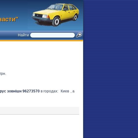
части"
Найти
грн.
рус зовнішн 96273570
в городах:
Киев
, а