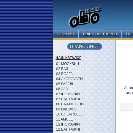
ГЛАВНАЯ
ИЩЕМ ПАРТНЕРОВ
ОПЛ
ПРАЙС-ЛИСТ
НАШ КАТАЛОГ
01 МОСКВИЧ
02 ВАЗ
03 ВОЛГА
04 АКСЕСУАРИ
05 ГАЗЕЛЬ
Авто
06 ЗАЗ
також
07 ІНОМАРКИ
07 ВАНТАЖНІ
08 ВАЗ-ИНЖЕКТ
09 DAEWOO
10 CHEVROLET
11 AMULET
12 ІНОМАРКИ
12 ВАНТАЖНІ