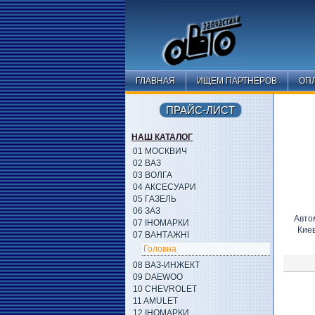
ГЛАВНАЯ
ИЩЕМ ПАРТНЕРОВ
ОПЛ
ПРАЙС-ЛИСТ
НАШ КАТАЛОГ
01 МОСКВИЧ
02 ВАЗ
03 ВОЛГА
04 АКСЕСУАРИ
05 ГАЗЕЛЬ
06 ЗАЗ
Авто
07 ІНОМАРКИ
Кие
07 ВАНТАЖНІ
Головна
08 ВАЗ-ИНЖЕКТ
09 DAEWOO
10 CHEVROLET
11 AMULET
12 ІНОМАРКИ