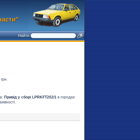
части"
Найти
грн.
на:
Привід у сборі LPRKFT202/1
в городах:
аявності.