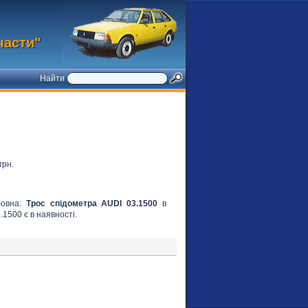
части"
Найти
грн.
ловна:
Трос спідометра AUDI 03.1500
в
.1500 є в наявності.