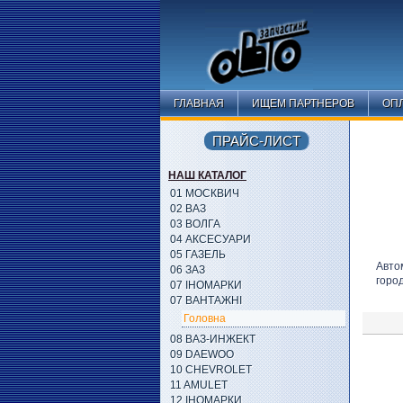
ГЛАВНАЯ
ИЩЕМ ПАРТНЕРОВ
ОПЛ
ПРАЙС-ЛИСТ
НАШ КАТАЛОГ
01 МОСКВИЧ
02 ВАЗ
03 ВОЛГА
04 АКСЕСУАРИ
05 ГАЗЕЛЬ
Авто
06 ЗАЗ
горо
07 ІНОМАРКИ
07 ВАНТАЖНІ
Головна
08 ВАЗ-ИНЖЕКТ
09 DAEWOO
10 CHEVROLET
11 AMULET
12 ІНОМАРКИ