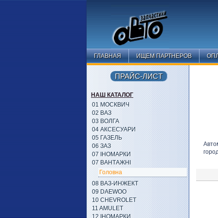
ГЛАВНАЯ
ИЩЕМ ПАРТНЕРОВ
ОПЛ
ПРАЙС-ЛИСТ
НАШ КАТАЛОГ
01 МОСКВИЧ
02 ВАЗ
03 ВОЛГА
04 АКСЕСУАРИ
05 ГАЗЕЛЬ
Авто
06 ЗАЗ
горо
07 ІНОМАРКИ
07 ВАНТАЖНІ
Головна
08 ВАЗ-ИНЖЕКТ
09 DAEWOO
10 CHEVROLET
11 AMULET
12 ІНОМАРКИ