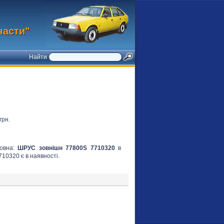
части"
Найти
грн.
ловна:
ШРУС зовнішн 77800S 7710320
в
710320 є в наявності.