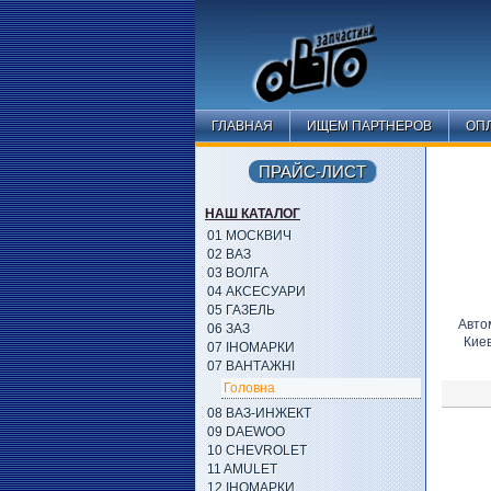
ГЛАВНАЯ
ИЩЕМ ПАРТНЕРОВ
ОПЛ
ПРАЙС-ЛИСТ
НАШ КАТАЛОГ
01 МОСКВИЧ
02 ВАЗ
03 ВОЛГА
04 АКСЕСУАРИ
05 ГАЗЕЛЬ
Авто
06 ЗАЗ
Кие
07 ІНОМАРКИ
07 ВАНТАЖНІ
Головна
08 ВАЗ-ИНЖЕКТ
09 DAEWOO
10 CHEVROLET
11 AMULET
12 ІНОМАРКИ