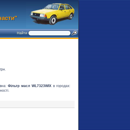
части"
Найти
грн.
овна:
Фільтр масл WL7323WIX
в городах:
ності.