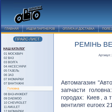
ГЛАВНАЯ
ИЩЕМ ПАРТНЕРОВ
ОПЛАТА И ДОСТАВКА
ПОЛЕ
ПРАЙС-ЛИСТ
РЕМІНЬ В
НАШ КАТАЛОГ
01 МОСКВИЧ
Артикул:
02 ВАЗ
03 ВОЛГА
04 АКСЕСУАРИ
05 ГАЗЕЛЬ
06 ЗАЗ
07 ІНОМАРКИ
Автомагазин "Авто
07 ВАНТАЖНІ
Головна
запчасти головн
08 ВАЗ-ИНЖЕКТ
городах:
Киев
, а 
09 DAEWOO
10 CHEVROLET
вентилят euroex 21
11 AMULET
12 ІНОМАРКИ