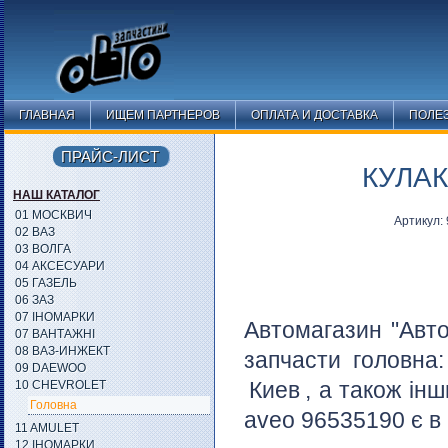
ГЛАВНАЯ
ИЩЕМ ПАРТНЕРОВ
ОПЛАТА И ДОСТАВКА
ПОЛЕ
ПРАЙС-ЛИСТ
КУЛАК
НАШ КАТАЛОГ
01 МОСКВИЧ
Артикул:
02 ВАЗ
03 ВОЛГА
04 АКСЕСУАРИ
05 ГАЗЕЛЬ
06 ЗАЗ
07 ІНОМАРКИ
Автомагазин "Авто
07 ВАНТАЖНІ
08 ВАЗ-ИНЖЕКТ
запчасти головна
09 DAEWOO
Киев
, а також інш
10 CHEVROLET
Головна
aveo 96535190 є в 
11 AMULET
12 ІНОМАРКИ