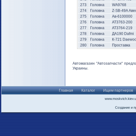
273
Головна
WA9768
274
Головна
Z-SB-49A Аве
275
Головна
Ав-6100000
276
Головна
АТ3763-200
277
Головна
АТ3764-219
278
Головна
ДА190 Dafmi
279
Головна
К-721 Daewo
280
Головна
Проставка
Автомагазин "Автозапчасти" предл
Украины.
Главная
Каталог
Ищем партнеров
www.moskvich.kiev.
Создание и 