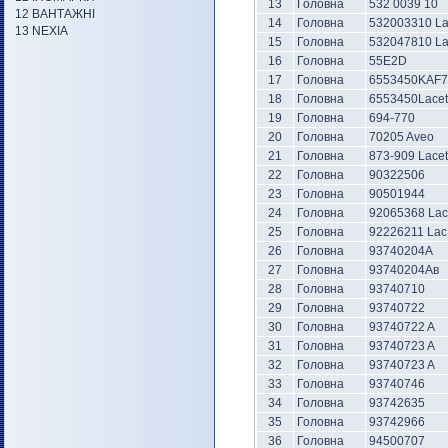
13
Головна
532 0039 10
12 ВАНТАЖНІ
14
Головна
532003310 L
13 NEXIA
15
Головна
532047810 L
16
Головна
55E2D
17
Головна
6553450KAF7
18
Головна
6553450Lacett
19
Головна
694-770
20
Головна
70205 Aveo
21
Головна
873-909 Lacet
22
Головна
90322506
23
Головна
90501944
24
Головна
92065368 Lac
25
Головна
92226211 Lac
26
Головна
93740204А
27
Головна
93740204Ав
28
Головна
93740710
29
Головна
93740722
30
Головна
93740722 A
31
Головна
93740723 A
32
Головна
93740723 A
33
Головна
93740746
34
Головна
93742635
35
Головна
93742966
36
Головна
94500707