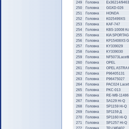
249
Головна
Ex36214/946
250
Головна
GGXD-026
251
Головна
HONDA
252
Головна
K025499XS
253
Головна
KAF-747
254
Головна
KBS-10008 K
255
Головна
KIA SPORTAG
256
Головна
KP15408XS G
257
Головна
KY339029
258
Головна
KY339030
259
Головна
NF5073Lacett
260
Головна
OPEL
261
Головна
OPEL ASTRA 
262
Головна
P96405131
263
Головна
P96475027
264
Головна
PAC024 Lacett
265
Головна
PKC-013
266
Головна
RE-WB-11486
267
Головна
SA129 Hi-Q
268
Головна
SP1159 Hi-Q
269
Головна
SP1159 Д
270
Головна
SP1160 Hi-Q
271
Головна
SP1257 Hi-Q
272
Головна
TP-LW0402