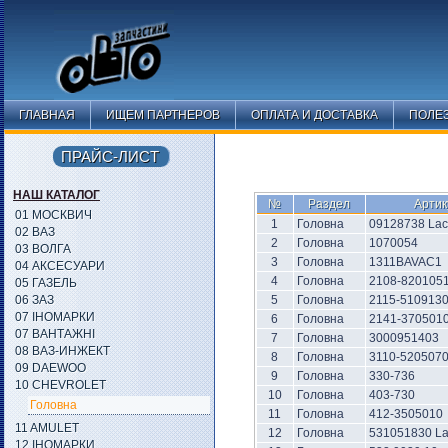
ГЛАВНАЯ
ИЩЕМ ПАРТНЕРОВ
ОПЛАТА И ДОСТАВКА
ПОЛЕ
ПРАЙС-ЛИСТ
НАШ КАТАЛОГ
№
Раздел
Артик
01 МОСКВИЧ
1
Головна
09128738 Lac
02 ВАЗ
2
Головна
1070054
03 ВОЛГА
3
Головна
1311BAVAC1
04 АКСЕСУАРИ
4
Головна
2108-820105
05 ГАЗЕЛЬ
06 ЗАЗ
5
Головна
2115-510913
07 ІНОМАРКИ
6
Головна
2141-370501
07 ВАНТАЖНІ
7
Головна
3000951403
08 ВАЗ-ИНЖЕКТ
8
Головна
3110-520507
09 DAEWOO
9
Головна
330-736
10 CHEVROLET
10
Головна
403-730
Головна
11
Головна
412-3505010
11 AMULET
12
Головна
531051830 L
12 ІНОМАРКИ