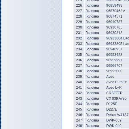
225
Головна
96839848Lace
226
Головна
96859498
227
Головна
96870462 A
228
Головна
96874571
229
Головна
96910787
230
Головна
96930785
231
Головна
96930818
232
Головна
96933804 La
233
Головна
96933805 La
234
Головна
96940957
235
Головна
96953428
236
Головна
96959997
237
Головна
96966707
238
Головна
96995000
239
Головна
Aveo
240
Головна
Aveo EuroEx
241
Головна
Aveo L+R
242
Головна
CRAFTER
243
Головна
CX 039 Aveo
244
Головна
D125E
245
Головна
D227E
246
Головна
Denck W4134
247
Головна
DWK-039
248
Головна
DWK-040