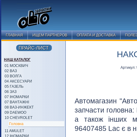
ГЛАВНАЯ
ИЩЕМ ПАРТНЕРОВ
ОПЛАТА И ДОСТАВКА
ПОЛЕ
ПРАЙС-ЛИСТ
НАКО
НАШ КАТАЛОГ
01 МОСКВИЧ
Артикул:
02 ВАЗ
03 ВОЛГА
04 АКСЕСУАРИ
05 ГАЗЕЛЬ
06 ЗАЗ
07 ІНОМАРКИ
Автомагазин "Авто
07 ВАНТАЖНІ
08 ВАЗ-ИНЖЕКТ
запчасти головна:
09 DAEWOO
а також інших мі
10 CHEVROLET
Головна
96407485 Lac є в н
11 AMULET
12 ІНОМАРКИ