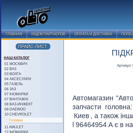
ГЛАВНАЯ
ИЩЕМ ПАРТНЕРОВ
ОПЛАТА И ДОСТАВКА
ПОЛЕ
ПРАЙС-ЛИСТ
ПІДК
НАШ КАТАЛОГ
01 МОСКВИЧ
Артикул:
02 ВАЗ
03 ВОЛГА
04 АКСЕСУАРИ
05 ГАЗЕЛЬ
06 ЗАЗ
07 ІНОМАРКИ
Автомагазин "Авто
07 ВАНТАЖНІ
08 ВАЗ-ИНЖЕКТ
запчасти головна
09 DAEWOO
Киев
, а також інш
10 CHEVROLET
Головна
l 96464954 А є в на
11 AMULET
12 ІНОМАРКИ