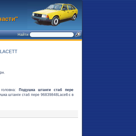
части"
Найти
8LACETT
рн.
и головна:
Подушка штанги стаб пере
душка штанги стаб пере 96839848Lacett є в