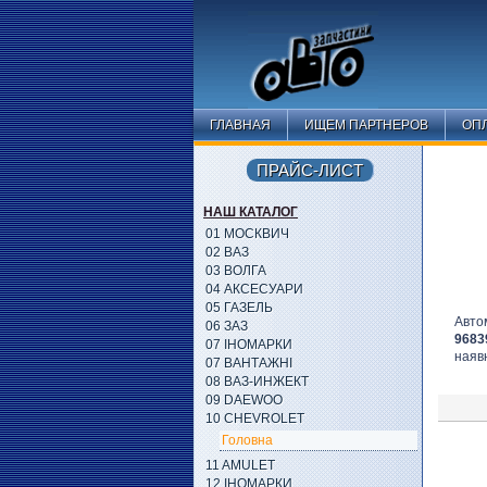
ГЛАВНАЯ
ИЩЕМ ПАРТНЕРОВ
ОПЛ
ПРАЙС-ЛИСТ
НАШ КАТАЛОГ
01 МОСКВИЧ
02 ВАЗ
03 ВОЛГА
04 АКСЕСУАРИ
05 ГАЗЕЛЬ
Авто
06 ЗАЗ
9683
07 ІНОМАРКИ
наявн
07 ВАНТАЖНІ
08 ВАЗ-ИНЖЕКТ
09 DAEWOO
10 CHEVROLET
Головна
11 AMULET
12 ІНОМАРКИ