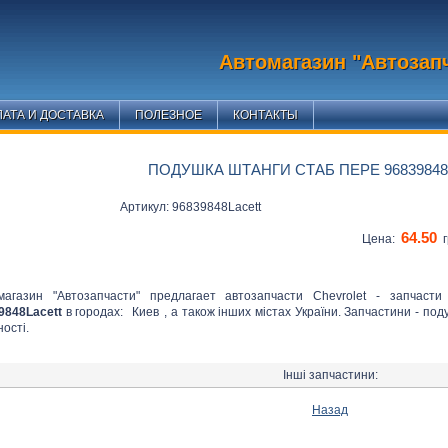
Автомагазин "Автозап
АТА И ДОСТАВКА
ПОЛЕЗНОЕ
КОНТАКТЫ
ПОДУШКА ШТАНГИ СТАБ ПЕРЕ 9683984
Артикул: 96839848Lacett
64.50
Цена:
г
магазин "Автозапчасти" предлагает автозапчасти Chevrolet - запчаст
9848Lacett
в городах:
Киев
, а також інших містах України. Запчастини - по
ості.
Інші запчастини:
Назад