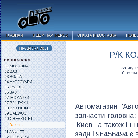
ГЛАВНАЯ
ИЩЕМ ПАРТНЕРОВ
ОПЛАТА И ДОСТАВКА
ПОЛЕ
ПРАЙС-ЛИСТ
Р/К К
НАШ КАТАЛОГ
01 МОСКВИЧ
Артикул:
02 ВАЗ
Упаковка
03 ВОЛГА
04 АКСЕСУАРИ
05 ГАЗЕЛЬ
06 ЗАЗ
07 ІНОМАРКИ
07 ВАНТАЖНІ
Автомагазин "Авто
08 ВАЗ-ИНЖЕКТ
09 DAEWOO
запчасти головна
10 CHEVROLET
Киев
, а також інш
Головна
11 AMULET
задн l 96456494 є 
12 ІНОМАРКИ