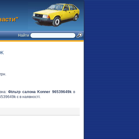
части"
Найти
9K
грн.
овна:
Фільтр салона Konner 96539649k
в
6539649k є в наявності.