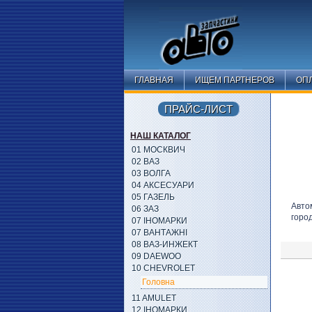
ГЛАВНАЯ
ИЩЕМ ПАРТНЕРОВ
ОПЛ
ПРАЙС-ЛИСТ
НАШ КАТАЛОГ
01 МОСКВИЧ
02 ВАЗ
03 ВОЛГА
04 АКСЕСУАРИ
05 ГАЗЕЛЬ
Авто
06 ЗАЗ
горо
07 ІНОМАРКИ
07 ВАНТАЖНІ
08 ВАЗ-ИНЖЕКТ
09 DAEWOO
10 CHEVROLET
Головна
11 AMULET
12 ІНОМАРКИ