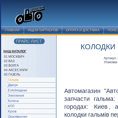
ГЛАВНАЯ
ИЩЕМ ПАРТНЕРОВ
ОПЛАТА И ДОСТАВКА
ПОЛЕ
ПРАЙС-ЛИСТ
КОЛОДКИ 
НАШ КАТАЛОГ
01 МОСКВИЧ
Артикул:
02 ВАЗ
Упаковка
03 ВОЛГА
04 АКСЕСУАРИ
05 ГАЗЕЛЬ
Гальма
Двигун
Автомагазин "Авт
Ел/обладнан
Зчеплення
запчасти гальма
Колеса
городах:
Киев
, 
КПП
Кузов
колодки гальмів пе
Опал/вентил