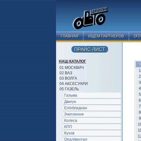
ГЛАВНАЯ
ИЩЕМ ПАРТНЕРОВ
ОПЛ
ПРАЙС-ЛИСТ
НАШ КАТАЛОГ
01 МОСКВИЧ
1
02 ВАЗ
2
03 ВОЛГА
3
04 АКСЕСУАРИ
4
05 ГАЗЕЛЬ
5
Гальма
6
Двигун
7
Ел/обладнан
8
Зчеплення
9
Колеса
1
КПП
1
Кузов
1
Опал/вентил