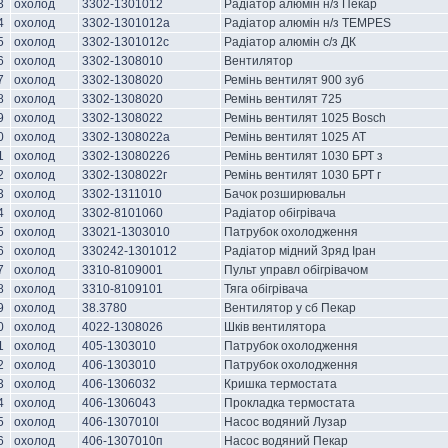
3
охолод
3302-1301012
Радіатор алюмін н/з Пекар
4
охолод
3302-1301012а
Радіатор алюмін н/з TEMPES
5
охолод
3302-1301012с
Радіатор алюмін с/з ДК
6
охолод
3302-1308010
Вентилятор
7
охолод
3302-1308020
Ремінь вентилят 900 зуб
8
охолод
3302-1308020
Ремінь вентилят 725
9
охолод
3302-1308022
Ремінь вентилят 1025 Bosch
0
охолод
3302-1308022а
Ремінь вентилят 1025 АТ
1
охолод
3302-1308022б
Ремінь вентилят 1030 БРТ з
2
охолод
3302-1308022г
Ремінь вентилят 1030 БРТ г
3
охолод
3302-1311010
Бачок розширювальн
4
охолод
3302-8101060
Радіатор обігрівача
5
охолод
33021-1303010
Патрубок охолодження
6
охолод
330242-1301012
Радіатор мідний 3ряд Іран
7
охолод
3310-8109001
Пульт управл обігрівачом
8
охолод
3310-8109101
Тяга обігрівача
9
охолод
38.3780
Вентилятор у сб Пекар
0
охолод
4022-1308026
Шків вентилятора
1
охолод
405-1303010
Патрубок охолодження
2
охолод
406-1303010
Патрубок охолодження
3
охолод
406-1306032
Кришка термостата
4
охолод
406-1306043
Прокладка термостата
5
охолод
406-1307010l
Насос водяний Лузар
6
охолод
406-1307010п
Насос водяний Пекар