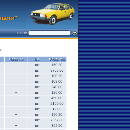
части"
Найти
Ь
Наличие
Ед.
Цена, грн
+
шт
160.20
шт
3750.00
шт
100.20
шт
108.00
+
шт
240.00
+
шт
126.00
шт
450.00
шт
2150.00
шт
12.00
+
шт
190.20
шт
7357.80
+
шт
352.50