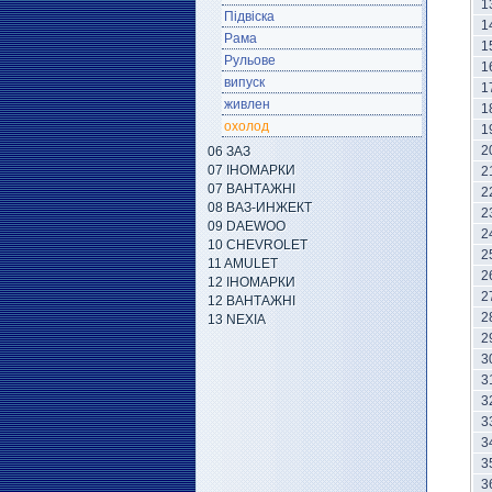
1
Підвіска
1
Рама
1
Рульове
1
випуск
1
живлен
1
охолод
1
2
06 ЗАЗ
07 ІНОМАРКИ
2
07 ВАНТАЖНІ
2
08 ВАЗ-ИНЖЕКТ
2
09 DAEWOO
2
10 CHEVROLET
2
11 AMULET
2
12 ІНОМАРКИ
2
12 ВАНТАЖНІ
2
13 NEXIA
2
3
3
3
3
3
3
3