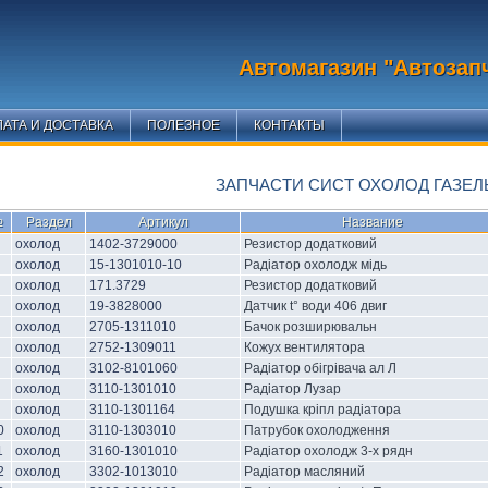
Автомагазин "Автозап
АТА И ДОСТАВКА
ПОЛЕЗНОЕ
КОНТАКТЫ
ЗАПЧАСТИ СИСТ ОХОЛОД ГАЗЕЛ
№
Раздел
Артикул
Название
охолод
1402-3729000
Резистор додатковий
охолод
15-1301010-10
Радіатор охолодж мідь
охолод
171.3729
Резистор додатковий
охолод
19-3828000
Датчик t° води 406 двиг
охолод
2705-1311010
Бачок розширювальн
охолод
2752-1309011
Кожух вентилятора
охолод
3102-8101060
Радіатор обігрівача ал Л
охолод
3110-1301010
Радіатор Лузар
охолод
3110-1301164
Подушка кріпл радіатора
0
охолод
3110-1303010
Патрубок охолодження
1
охолод
3160-1301010
Радіатор охолодж 3-х рядн
2
охолод
3302-1013010
Радіатор масляний