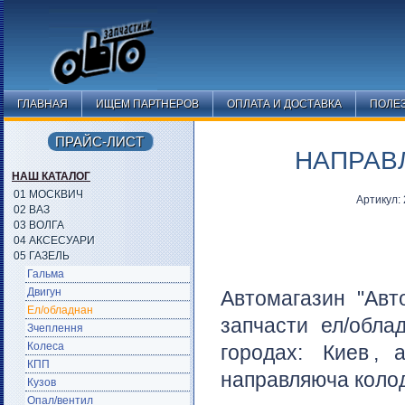
ГЛАВНАЯ
ИЩЕМ ПАРТНЕРОВ
ОПЛАТА И ДОСТАВКА
ПОЛЕ
ПРАЙС-ЛИСТ
НАПРАВЛ
НАШ КАТАЛОГ
01 МОСКВИЧ
Артикул:
02 ВАЗ
03 ВОЛГА
04 АКСЕСУАРИ
05 ГАЗЕЛЬ
Гальма
Двигун
Автомагазин "Авт
Ел/обладнан
запчасти ел/обла
Зчеплення
Колеса
городах:
Киев
, 
КПП
направляюча колод
Кузов
Опал/вентил