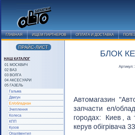
ГЛАВНАЯ
ИЩЕМ ПАРТНЕРОВ
ОПЛАТА И ДОСТАВКА
ПОЛЕ
ПРАЙС-ЛИСТ
БЛОК КЕ
НАШ КАТАЛОГ
01 МОСКВИЧ
Артикул:
02 ВАЗ
03 ВОЛГА
04 АКСЕСУАРИ
05 ГАЗЕЛЬ
Гальма
Двигун
Автомагазин "Авт
Ел/обладнан
запчасти ел/обла
Зчеплення
Колеса
городах:
Киев
, а
КПП
керув обігрівача 3
Кузов
Опал/вентил