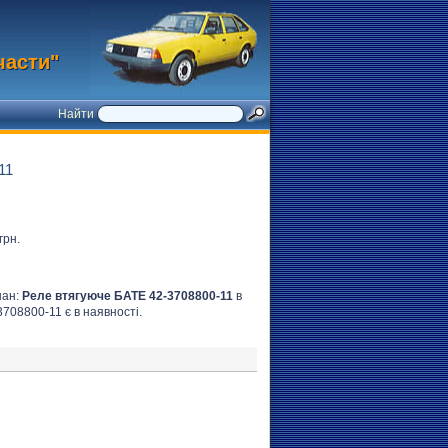
части"
Найти
11
грн.
нан:
Реле втягуюче БАТЕ 42-3708800-11
в
3708800-11 є в наявності.