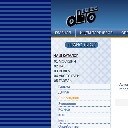
ГЛАВНАЯ
ИЩЕМ ПАРТНЕРОВ
ОПЛ
ПРАЙС-ЛИСТ
НАШ КАТАЛОГ
01 МОСКВИЧ
02 ВАЗ
03 ВОЛГА
04 АКСЕСУАРИ
05 ГАЗЕЛЬ
Авто
Гальма
горо
Двигун
Ел/обладнан
Зчеплення
Колеса
КПП
Кузов
Опал/вентил