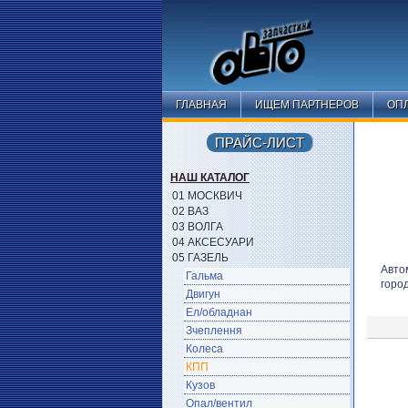
ГЛАВНАЯ
ИЩЕМ ПАРТНЕРОВ
ОПЛ
ПРАЙС-ЛИСТ
НАШ КАТАЛОГ
01 МОСКВИЧ
02 ВАЗ
03 ВОЛГА
04 АКСЕСУАРИ
05 ГАЗЕЛЬ
Авто
Гальма
горо
Двигун
Ел/обладнан
Зчеплення
Колеса
КПП
Кузов
Опал/вентил