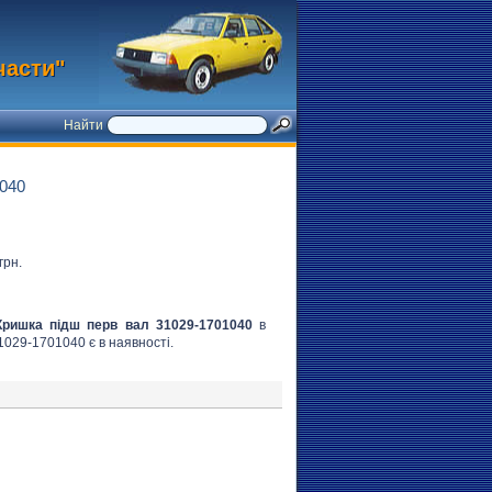
части"
Найти
040
грн.
Кришка підш перв вал 31029-1701040
в
31029-1701040 є в наявності.