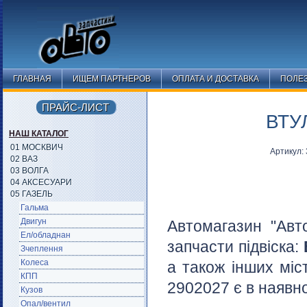
ГЛАВНАЯ
ИЩЕМ ПАРТНЕРОВ
ОПЛАТА И ДОСТАВКА
ПОЛЕ
ПРАЙС-ЛИСТ
ВТУ
НАШ КАТАЛОГ
01 МОСКВИЧ
Артикул:
02 ВАЗ
03 ВОЛГА
04 АКСЕСУАРИ
05 ГАЗЕЛЬ
Гальма
Двигун
Автомагазин "Авт
Ел/обладнан
запчасти підвіска:
Зчеплення
Колеса
а також інших міс
КПП
2902027 є в наявно
Кузов
Опал/вентил