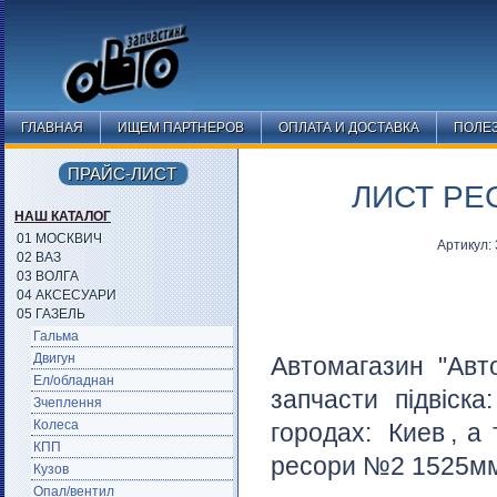
ГЛАВНАЯ
ИЩЕМ ПАРТНЕРОВ
ОПЛАТА И ДОСТАВКА
ПОЛЕ
ПРАЙС-ЛИСТ
ЛИСТ РЕ
НАШ КАТАЛОГ
01 МОСКВИЧ
Артикул:
02 ВАЗ
03 ВОЛГА
04 АКСЕСУАРИ
05 ГАЗЕЛЬ
Гальма
Двигун
Автомагазин "Авт
Ел/обладнан
запчасти підвіска
Зчеплення
Колеса
городах:
Киев
, а
КПП
ресори №2 1525мм 
Кузов
Опал/вентил