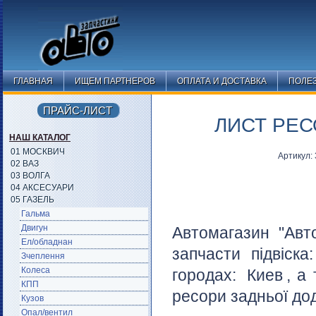
ГЛАВНАЯ
ИЩЕМ ПАРТНЕРОВ
ОПЛАТА И ДОСТАВКА
ПОЛЕ
ПРАЙС-ЛИСТ
ЛИСТ РЕС
НАШ КАТАЛОГ
01 МОСКВИЧ
Артикул:
02 ВАЗ
03 ВОЛГА
04 АКСЕСУАРИ
05 ГАЗЕЛЬ
Гальма
Двигун
Автомагазин "Авт
Ел/обладнан
запчасти підвіска
Зчеплення
Колеса
городах:
Киев
, а
КПП
ресори задньої дод
Кузов
Опал/вентил