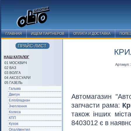
ГЛАВНАЯ
ИЩЕМ ПАРТНЕРОВ
ОПЛАТА И ДОСТАВКА
ПОЛЕ
ПРАЙС-ЛИСТ
КРИ
НАШ КАТАЛОГ
01 МОСКВИЧ
Артикул:
02 ВАЗ
03 ВОЛГА
04 АКСЕСУАРИ
05 ГАЗЕЛЬ
Гальма
Двигун
Автомагазин "Авт
Ел/обладнан
запчасти рама:
Кр
Зчеплення
Колеса
також інших міста
КПП
8403012 є в наявно
Кузов
Опал/вентил