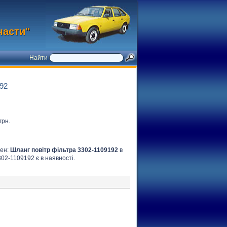
части"
Найти
92
грн.
лен:
Шланг повітр фільтра 3302-1109192
в
302-1109192 є в наявності.