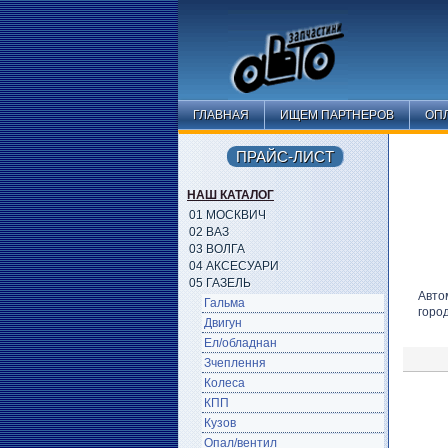
ГЛАВНАЯ
ИЩЕМ ПАРТНЕРОВ
ОПЛ
ПРАЙС-ЛИСТ
НАШ КАТАЛОГ
01 МОСКВИЧ
02 ВАЗ
03 ВОЛГА
04 АКСЕСУАРИ
05 ГАЗЕЛЬ
Авто
Гальма
горо
Двигун
Ел/обладнан
Зчеплення
Колеса
КПП
Кузов
Опал/вентил