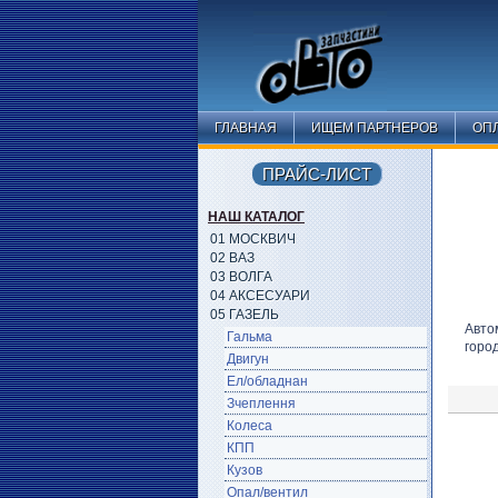
ГЛАВНАЯ
ИЩЕМ ПАРТНЕРОВ
ОПЛ
ПРАЙС-ЛИСТ
НАШ КАТАЛОГ
01 МОСКВИЧ
02 ВАЗ
03 ВОЛГА
04 АКСЕСУАРИ
05 ГАЗЕЛЬ
Авто
Гальма
горо
Двигун
Ел/обладнан
Зчеплення
Колеса
КПП
Кузов
Опал/вентил