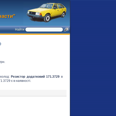
части"
Найти
9
грн.
охолод:
Резистор додатковий 171.3729
в
1.3729 є в наявності.